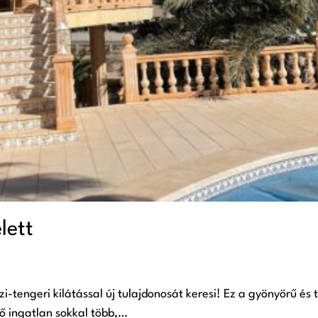
lett
-tengeri kilátással új tulajdonosát keresi! Ez a gyönyörű és 
ő ingatlan sokkal több,…