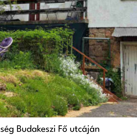
őség Budakeszi Fő utcáján