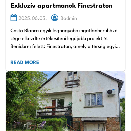
Exkluzív apartmanok Finestraton
2025.06.05.
Badmin
Costa Blanca egyik legnagyobb ingatlanberuházó
cége elkezdte értékesíteni legújabb projektjét
Benidorm felett: Finestraton, amely a térség egyik
legjobban fejlődő területe, és ahol az ingatlanok
az Euróban értéknövekedő befektetések közül is…
READ MORE