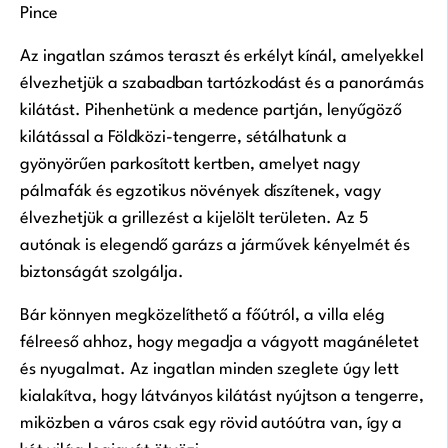
Pince
Az ingatlan számos teraszt és erkélyt kínál, amelyekkel
élvezhetjük a szabadban tartózkodást és a panorámás
kilátást. Pihenhetünk a medence partján, lenyűgöző
kilátással a Földközi-tengerre, sétálhatunk a
gyönyörűen parkosított kertben, amelyet nagy
pálmafák és egzotikus növények díszítenek, vagy
élvezhetjük a grillezést a kijelölt területen. Az 5
autónak is elegendő garázs a járművek kényelmét és
biztonságát szolgálja.
Bár könnyen megközelíthető a főútról, a villa elég
félreeső ahhoz, hogy megadja a vágyott magánéletet
és nyugalmat. Az ingatlan minden szeglete úgy lett
kialakítva, hogy látványos kilátást nyújtson a tengerre,
miközben a város csak egy rövid autóútra van, így a