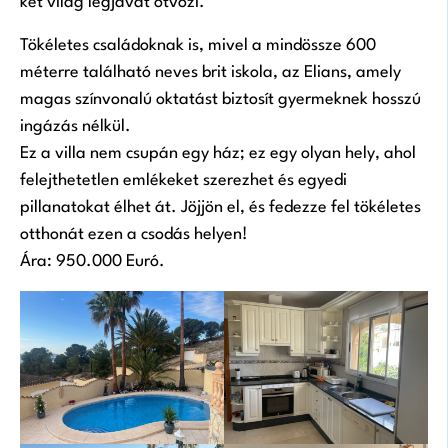
két világ legjavát ötvözi.
Tökéletes családoknak is, mivel a mindössze 600
méterre található neves brit iskola, az Elians, amely
magas színvonalú oktatást biztosít gyermeknek hosszú
ingázás nélkül.
Ez a villa nem csupán egy ház; ez egy olyan hely, ahol
felejthetetlen emlékeket szerezhet és egyedi
pillanatokat élhet át. Jöjjön el, és fedezze fel tökéletes
otthonát ezen a csodás helyen!
Ára: 950.000 Euró.