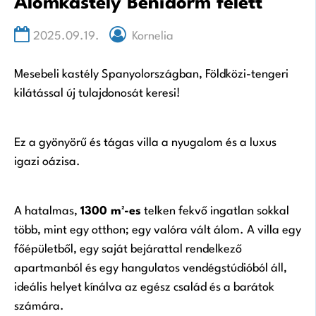
Álomkastély Benidorm felett
2025.09.19.
Kornelia
Mesebeli kastély Spanyolországban, Földközi-tengeri
kilátással új tulajdonosát keresi!
Ez a gyönyörű és tágas villa a nyugalom és a luxus
igazi oázisa.
A hatalmas,
1300 m²-es
telken fekvő ingatlan sokkal
több, mint egy otthon; egy valóra vált álom. A villa egy
főépületből, egy saját bejárattal rendelkező
apartmanból és egy hangulatos vendégstúdióból áll,
ideális helyet kínálva az egész család és a barátok
számára.