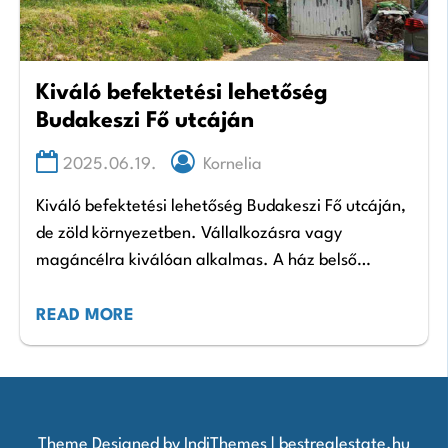
Kiváló befektetési lehetőség
Budakeszi Fő utcáján
2025.06.19.
Kornelia
Kiváló befektetési lehetőség Budakeszi Fő utcáján,
de zöld környezetben. Vállalkozásra vagy
magáncélra kiválóan alkalmas. A ház belső
felújítása ajánlott. Nettó 160 m2-es családi ház 90
m2 -es garázzsal. Ár: 110.000.000…
READ MORE
Theme Designed by
IndiThemes
|
bestrealestate.hu