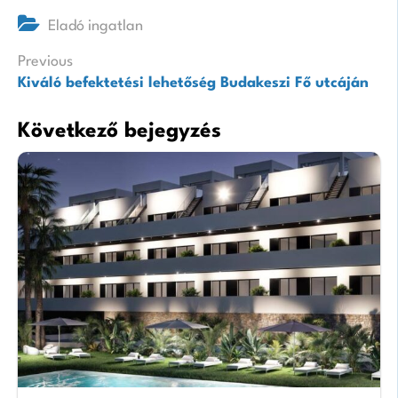
Eladó ingatlan
Bejegyzés
Previous
Kiváló befektetési lehetőség Budakeszi Fő utcáján
navigáció
Következő bejegyzés