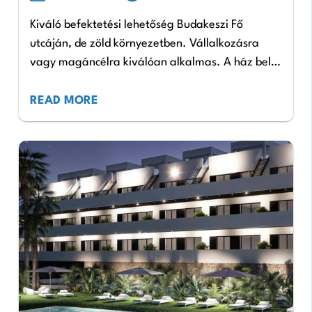
Kiváló befektetési lehetőség Budakeszi Fő
utcáján, de zöld környezetben. Vállalkozásra
vagy magáncélra kiválóan alkalmas. A ház belső
felújítása ajánlott. Nettó 160 m2-es családi ház
90 m2 -es garázzsal. Ár: 110.000.000…
READ MORE