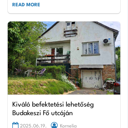
fekvő ingatlan sokkal több,…
READ MORE
Kiváló befektetési lehetőség
Budakeszi Fő utcáján
2025.06.19.
Kornelia