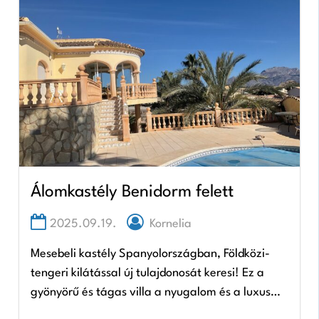
Álomkastély Benidorm felett
2025.09.19.
Kornelia
Mesebeli kastély Spanyolországban, Földközi-
tengeri kilátással új tulajdonosát keresi! Ez a
gyönyörű és tágas villa a nyugalom és a luxus
igazi oázisa. A hatalmas, 1300 m²-es telken