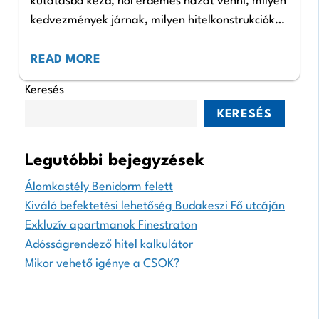
kutatásba kezd, hol érdemes házat venni, milyen
kedvezmények járnak, milyen hitelkonstrukciók
vannak, miket érdemes megkérdezni a
tulajdonosoktól és még sok más dolgot. Sok…
READ MORE
Keresés
KERESÉS
Legutóbbi bejegyzések
Álomkastély Benidorm felett
Kiváló befektetési lehetőség Budakeszi Fő utcáján
Exkluzív apartmanok Finestraton
Adósságrendező hitel kalkulátor
Mikor vehető igénye a CSOK?