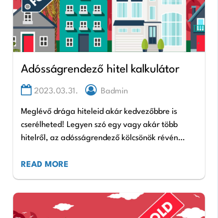
Adósságrendező hitel kalkulátor
2023.03.31.
Badmin
Meglévő drága hiteleid akár kedvezőbbre is
cserélheted! Legyen szó egy vagy akár több
hitelről, az adósságrendező kölcsönök révén
lehetőséged lehet egyetlen hitellel kiváltani
tartozásaidat, ezzel is rendszerezni és
READ MORE
egyszerűbbé tenni…