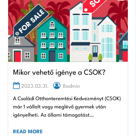
Mikor vehető igénye a CSOK?
2023.03.31.
Badmin
A Családi Otthonteremtési Kedvezményt (CSOK)
már 1 vállalt vagy meglévő gyermek után
igényelheti. Az állami támogatást
felhasználhatja új vagy használt lakás vagy
lakóház vásárlására, építésre vagy akár
READ MORE