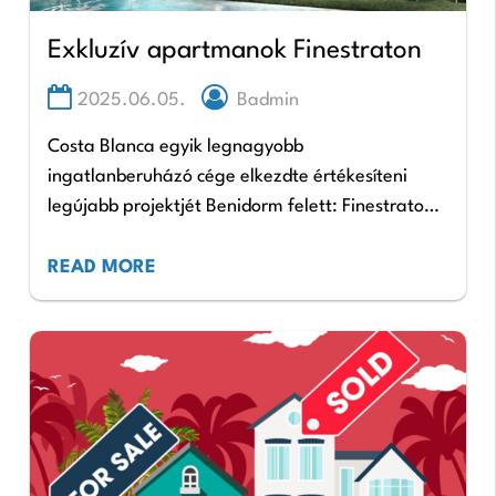
Exkluzív apartmanok Finestraton
2025.06.05.
Badmin
Costa Blanca egyik legnagyobb
ingatlanberuházó cége elkezdte értékesíteni
legújabb projektjét Benidorm felett: Finestraton,
amely a térség egyik legjobban fejlődő területe,
és ahol az ingatlanok az Euróban értéknövekedő
READ MORE
befektetések közül is…