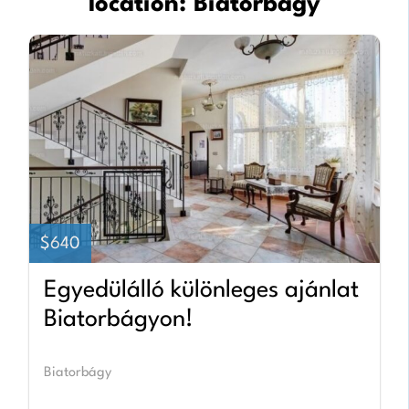
location:
Biatorbágy
SALE
$640
Egyedülálló különleges ajánlat
Biatorbágyon!
Biatorbágy